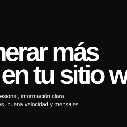
erar más
en tu sitio 
sional, información clara,
ples, buena velocidad y mensajes