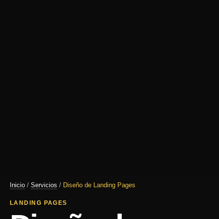
Inicio
/
Servicios
/
Diseño de Landing Pages
LANDING PAGES