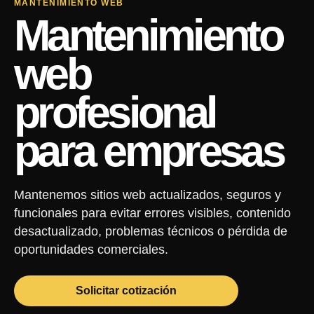
MANTENIMIENTO WEB
Mantenimiento
web
profesional
para empresas
Mantenemos sitios web actualizados, seguros y
funcionales para evitar errores visibles, contenido
desactualizado, problemas técnicos o pérdida de
oportunidades comerciales.
Solicitar cotización