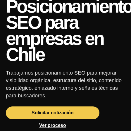
Posicionamient
SEO para
empresas en
Chile
Trabajamos posicionamiento SEO para mejorar
visibilidad orgánica, estructura del sitio, contenido
estratégico, enlazado interno y señales técnicas
para buscadores.
Solicitar cotización
Ver proceso