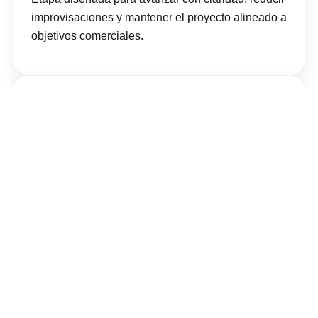
improvisaciones y mantener el proyecto alineado a
objetivos comerciales.
5
Seguimiento de indexación, posiciones y
tráfico.
Etapa diseñada para avanzar con claridad, reducir
improvisaciones y mantener el proyecto alineado a
objetivos comerciales.
6