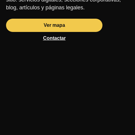
blog, artículos y páginas legales.
Ver mapa
Contactar