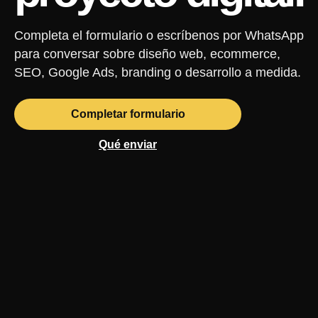
Completa el formulario o escríbenos por WhatsApp
para conversar sobre diseño web, ecommerce,
SEO, Google Ads, branding o desarrollo a medida.
Completar formulario
Qué enviar