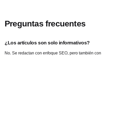
Preguntas frecuentes
¿Los artículos son solo informativos?
No. Se redactan con enfoque SEO, pero también con
conexión comercial hacia tus servicios.
¿Pueden escribir para distintos rubros?
Sí, primero se investiga el rubro, intención de búsqueda y
propuesta de valor de la empresa.