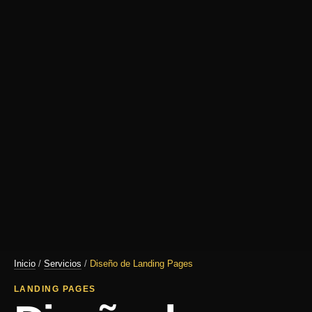
Inicio
/
Servicios
/
Diseño de Landing Pages
LANDING PAGES