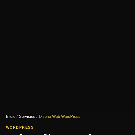
Inicio
/
Servicios
/
Diseño Web WordPress
WORDPRESS