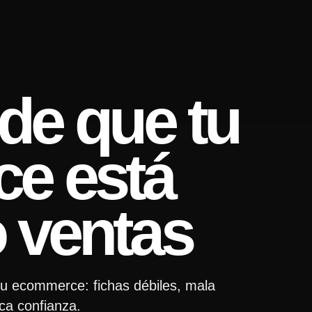
 de que tu
e está
 ventas
tu ecommerce: fichas débiles, mala
ca confianza.