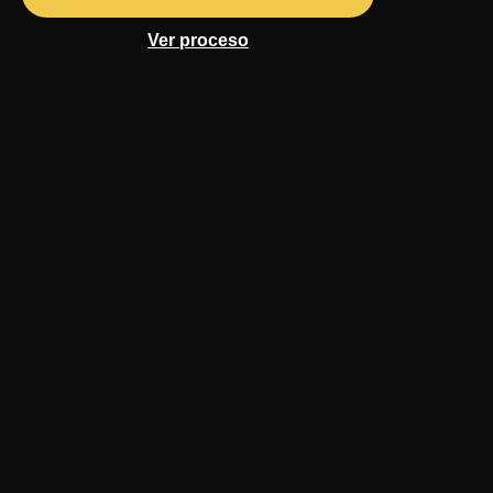
Ver proceso