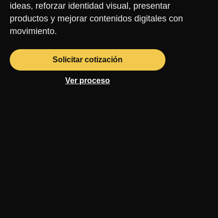
ideas, reforzar identidad visual, presentar
productos y mejorar contenidos digitales con
movimiento.
Solicitar cotización
Ver proceso