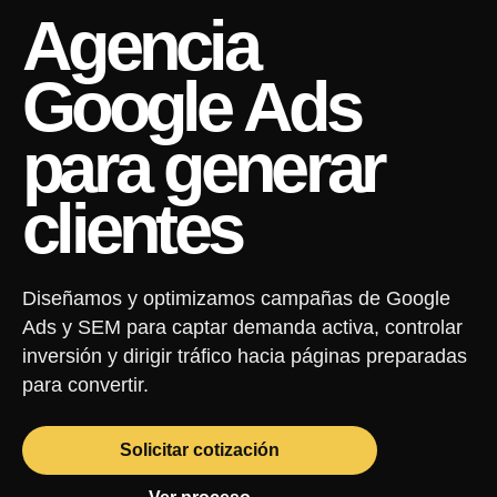
Agencia
Google Ads
para generar
clientes
Diseñamos y optimizamos campañas de Google
Ads y SEM para captar demanda activa, controlar
inversión y dirigir tráfico hacia páginas preparadas
para convertir.
Solicitar cotización