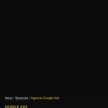
Inicio
/
Servicios
/
Agencia Google Ads
GOOGLE ADS