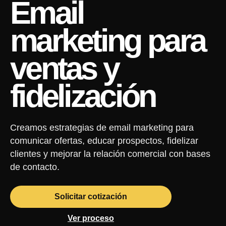
Email
marketing para
ventas y
fidelización
Creamos estrategias de email marketing para
comunicar ofertas, educar prospectos, fidelizar
clientes y mejorar la relación comercial con bases
de contacto.
Solicitar cotización
Ver proceso