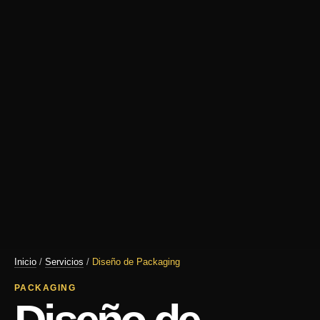
Inicio
/
Servicios
/
Diseño de Packaging
PACKAGING