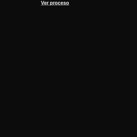
Ver proceso