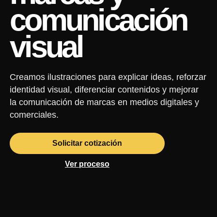
comunicación
visual
Creamos ilustraciones para explicar ideas, reforzar
identidad visual, diferenciar contenidos y mejorar
la comunicación de marcas en medios digitales y
comerciales.
Solicitar cotización
Ver proceso