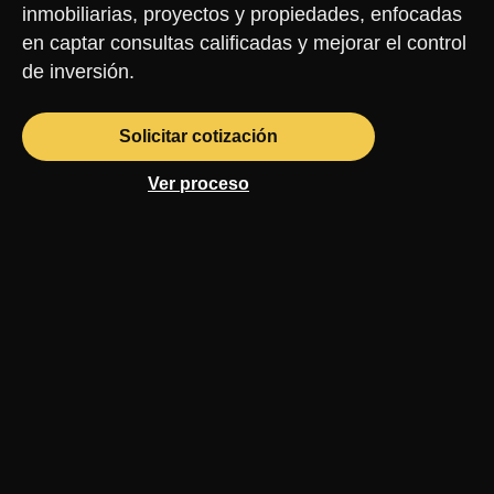
inmobiliarias, proyectos y propiedades, enfocadas
en captar consultas calificadas y mejorar el control
de inversión.
Solicitar cotización
Ver proceso