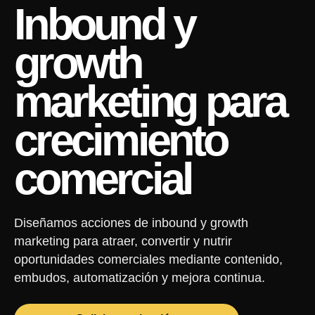
Inbound y
growth
marketing para
crecimiento
comercial
Diseñamos acciones de inbound y growth
marketing para atraer, convertir y nutrir
oportunidades comerciales mediante contenido,
embudos, automatización y mejora continua.