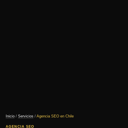
Inicio
/
Servicios
/
Agencia SEO en Chile
AGENCIA SEO