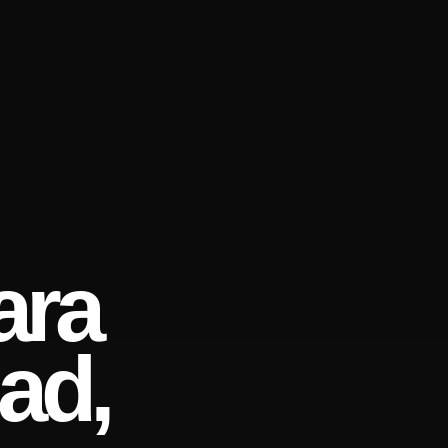
ara
ad,