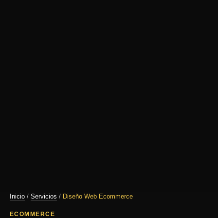
Inicio
/
Servicios
/
Diseño Web Ecommerce
ECOMMERCE