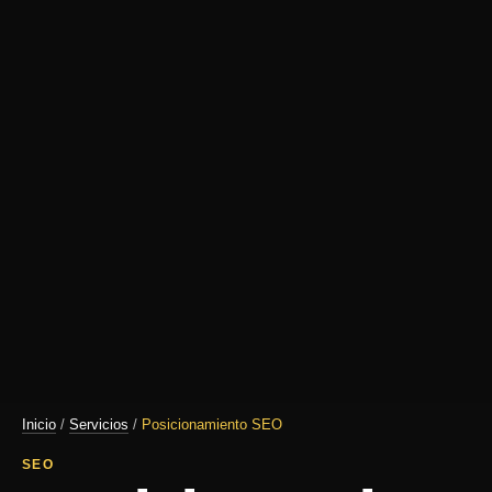
Inicio
/
Servicios
/
Posicionamiento SEO
SEO