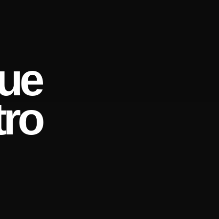
ue
tro