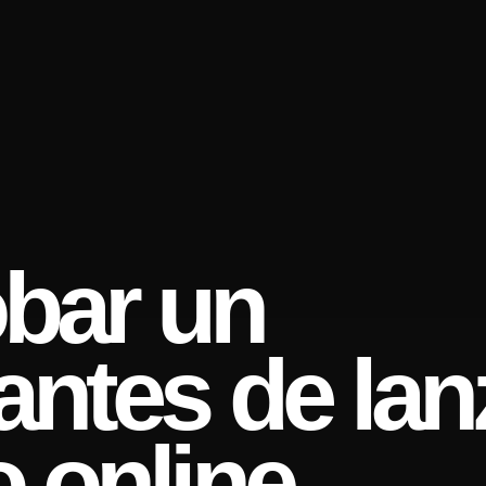
bar un
antes de lan
o online