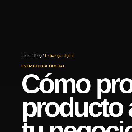
Inicio
/
Blog
/
Estrategia digital
ESTRATEGIA DIGITAL
Cómo pro
producto 
tu negoci