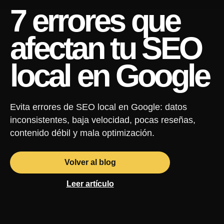
7 errores que
afectan tu SEO
local en Google
Evita errores de SEO local en Google: datos
inconsistentes, baja velocidad, pocas reseñas,
contenido débil y mala optimización.
Volver al blog
Leer artículo