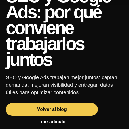
Ads: por qué
conviene
trabajarlos
juntos
SEO y Google Ads trabajan mejor juntos: captan
demanda, mejoran visibilidad y entregan datos
útiles para optimizar contenidos.
Volver al blog
Leer artículo