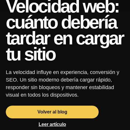
Velocidad web:
cuánto debería
tardar en cargar
tu sitio
La velocidad influye en experiencia, conversión y
SEO. Un sitio moderno debería cargar rápido,
responder sin bloqueos y mantener estabilidad
visual en todos los dispositivos.
Volver al blog
Leer artículo